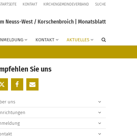
STARTSEITE
KONTAKT
KIRCHENGEMEINDEVERBAND
SUCHE
um Neuss-West / Korschenbroich | Monatsblatt
ANMELDUNG
KONTAKT
AKTUELLES
mpfehlen Sie uns
ber uns
inrichtungen
nmeldung
ontakt