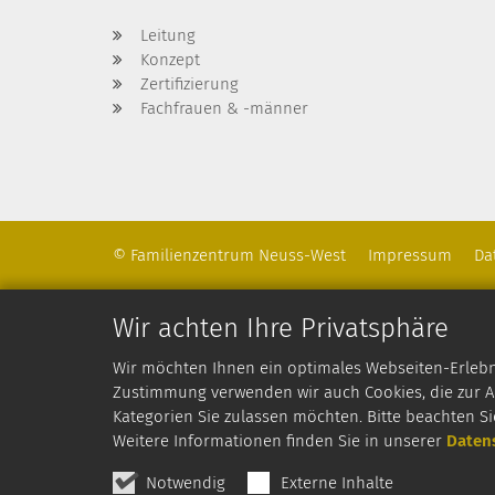
Leitung
Konzept
Zertifizierung
Fachfrauen & -männer
© Familienzentrum Neuss-West
Impressum
Da
Wir achten Ihre Privatsphäre
Wir möchten Ihnen ein optimales Webseiten-Erlebnis
Zustimmung verwenden wir auch Cookies, die zur An
Kategorien Sie zulassen möchten. Bitte beachten Si
Weitere Informationen finden Sie in unserer
Daten
Notwendig
Externe Inhalte