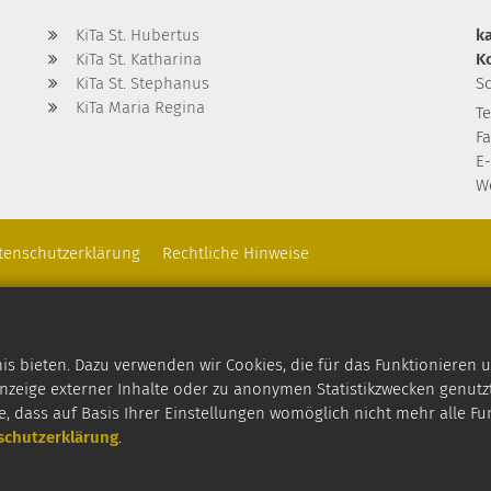
KiTa St. Hubertus
k
KiTa St. Katharina
K
KiTa St. Stephanus
S
KiTa Maria Regina
Te
Fa
E-
W
tenschutzerklärung
Rechtliche Hinweise
 bieten. Dazu verwenden wir Cookies, die für das Funktionieren u
zeige externer Inhalte oder zu anonymen Statistikzwecken genutzt
e, dass auf Basis Ihrer Einstellungen womöglich nicht mehr alle Fu
schutzerklärung
.