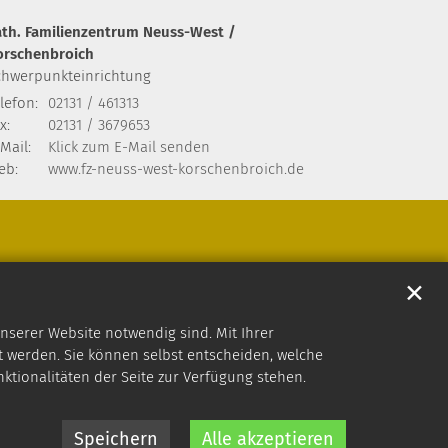
ath. Familienzentrum Neuss-West /
orschenbroich
chwerpunkteinrichtung
lefon:
02131 / 461313
x:
02131 / 3679653
Mail:
Klick zum E-Mail senden
eb:
www.fz-neuss-west-korschenbroich.de
✕
nserer Website notwendig sind. Mit Ihrer
 werden. Sie können selbst entscheiden, welche
nktionalitäten der Seite zur Verfügung stehen.
Speichern
Alle akzeptieren