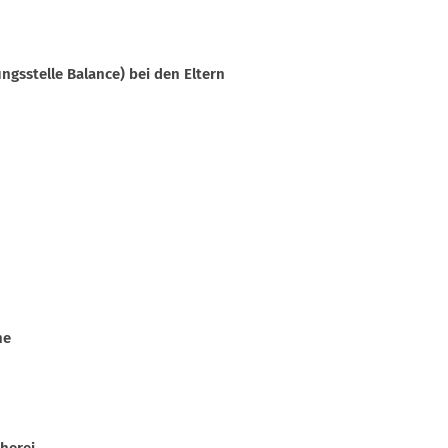
gsstelle Balance) bei den Eltern
he
herei