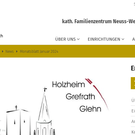
kath. Familienzentrum Neuss-We
ÜBER UNS
EINRICHTUNGEN
News
Monatsblatt Januar 2024
E
Ü
E
A
K