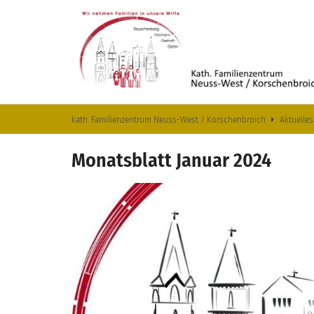
Zum Inhalt springen
kath. Familienzentrum Neuss-West / Korschenbroich
Aktuelles
Monatsblatt Januar 2024