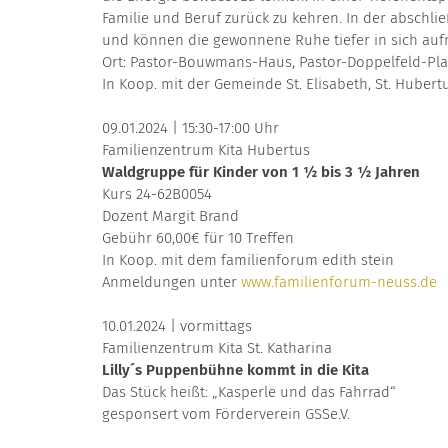
Familie und Beruf zurück zu kehren. In der abschli
und können die gewonnene Ruhe tiefer in sich aufn
Ort: Pastor-Bouwmans-Haus, Pastor-Doppelfeld-Pla
In Koop. mit der Gemeinde St. Elisabeth, St. Huber
09.01.2024 | 15:30-17:00 Uhr
Familienzentrum Kita Hubertus
Waldgruppe für Kinder von 1 ½ bis 3 ½ Jahren
Kurs 24-62B0054
Dozent Margit Brand
Gebühr 60,00€ für 10 Treffen
In Koop. mit dem familienforum edith stein
Anmeldungen unter
www.familienforum-neuss.de
10.01.2024 | vormittags
Familienzentrum Kita St. Katharina
Lilly´s Puppenbühne kommt in die Kita
Das Stück heißt: „Kasperle und das Fahrrad“
gesponsert vom Förderverein GSSe.V.